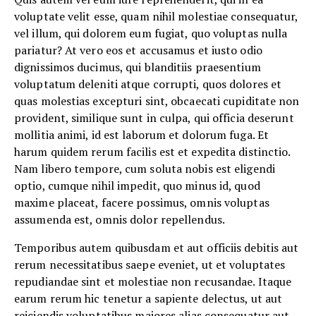
voluptate velit esse, quam nihil molestiae consequatur,
vel illum, qui dolorem eum fugiat, quo voluptas nulla
pariatur? At vero eos et accusamus et iusto odio
dignissimos ducimus, qui blanditiis praesentium
voluptatum deleniti atque corrupti, quos dolores et
quas molestias excepturi sint, obcaecati cupiditate non
provident, similique sunt in culpa, qui officia deserunt
mollitia animi, id est laborum et dolorum fuga. Et
harum quidem rerum facilis est et expedita distinctio.
Nam libero tempore, cum soluta nobis est eligendi
optio, cumque nihil impedit, quo minus id, quod
maxime placeat, facere possimus, omnis voluptas
assumenda est, omnis dolor repellendus.
Temporibus autem quibusdam et aut officiis debitis aut
rerum necessitatibus saepe eveniet, ut et voluptates
repudiandae sint et molestiae non recusandae. Itaque
earum rerum hic tenetur a sapiente delectus, ut aut
reiciendis voluptatibus maiores alias consequatur aut