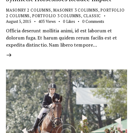
MASONRY 2 COLUMNS
,
MASONRY 3 COLUMNS
,
PORTFOLIO
2 COLUMNS
,
PORTFOLIO 3 COLUMNS
,
СLASSIC
August 5, 2015
403
Views
0
Likes
0
Comments
Officia deserunt mollitia animi, id est laborum et
dolorum fuga. Et harum quidem rerum facilis est et
expedita distinctio. Nam libero tempore…