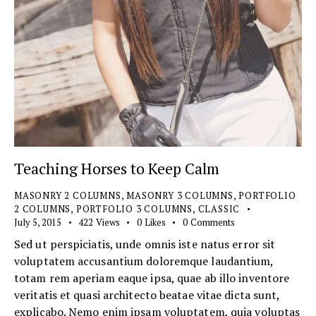
Teaching Horses to Keep Calm
MASONRY 2 COLUMNS
,
MASONRY 3 COLUMNS
,
PORTFOLIO
2 COLUMNS
,
PORTFOLIO 3 COLUMNS
,
СLASSIC
July 5, 2015
422
Views
0
Likes
0
Comments
Sed ut perspiciatis, unde omnis iste natus error sit
voluptatem accusantium doloremque laudantium,
totam rem aperiam eaque ipsa, quae ab illo inventore
veritatis et quasi architecto beatae vitae dicta sunt,
explicabo. Nemo enim ipsam voluptatem, quia voluptas