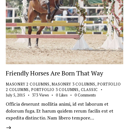
Friendly Horses Are Born That Way
MASONRY 2 COLUMNS
,
MASONRY 3 COLUMNS
,
PORTFOLIO
2 COLUMNS
,
PORTFOLIO 3 COLUMNS
,
СLASSIC
July 5, 2015
373
Views
0
Likes
0
Comments
Officia deserunt mollitia animi, id est laborum et
dolorum fuga. Et harum quidem rerum facilis est et
expedita distinctio. Nam libero tempore…