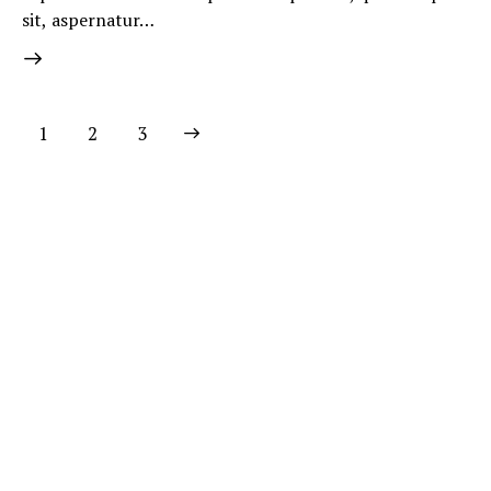
sit, aspernatur…
1
2
3
>